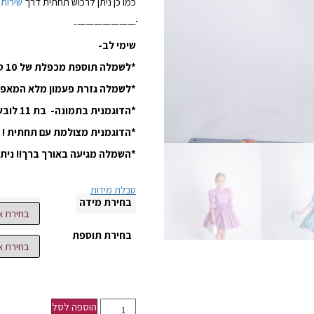
כמו כן ניתן לרכוש תחתית דרך
שירות 
ֹֹֹֹֹֹֹֹֹֹֹֹֹֹֹֹֹֹֹֹֹֹֹֹֹֹֹֹֹֹֹֹֹֹֹֹֹֹֹֹֹֹֹֹֹֹֹֹֹֹֹ———————-
שימי לב-
*לשמלה תוספת מכפלת של 10 סמ
*לשמלה גזרת פעמון מלא המאפש
*הדוגמנית בתמונה- בת 11 לובשת מידה 11-12
*הדוגמנית מצולמת עם תחתית !
*השמלה מגיעה באורך ברך!! ניתן
טבלת מידות
בחירת מידה
בחירת תוספת
הוספה לסל