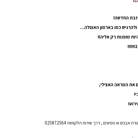
יזבת החדשה!
 ולהרגיש כמו בארמון האצולה…
יות מופנות רק אליה!!
ם את המראה האצילי,
י!
רוע!
ניתן להוסיף חגורת פרחים תואמת , חגורת אבנים או פפיונים , דרך שירות הלקוחות 025872564