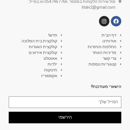
מול שירות הלקוחות במספר: 0547467766 או במייל :
litalv2@gmail.com
דף הבית
חדש!
אודותינו
קולקצית בית המלוכה
החלפות והחזרות
קולקצית האגדות
מדיניות האתר
קולקצית אירועים
צרי קשר
אאוטלט
קטגוריות נוספות
ילדות
תינוקות
אקססוריז
הישארי מעודכנת!!
הירשמי