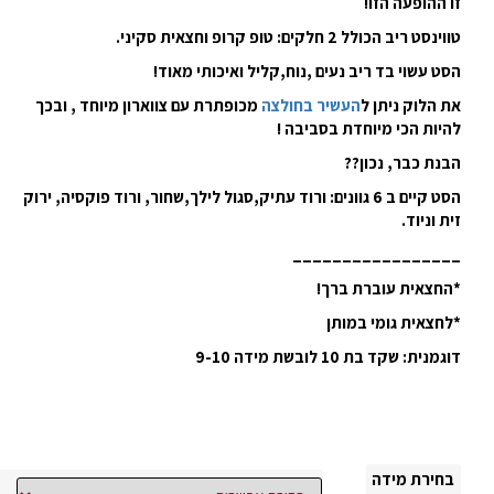
זו ההופעה הזו!
טווינסט ריב הכולל 2 חלקים: טופ קרופ וחצאית סקיני.
הסט עשוי בד ריב נעים ,נוח,קליל ואיכותי מאוד!
את הלוק ניתן ל
העשיר בחולצה
מכופתרת עם צווארון מיוחד , ובכך
להיות הכי מיוחדת בסביבה !
הבנת כבר, נכון??
הסט קיים ב 6 גוונים: ורוד עתיק,סגול לילך,שחור, ורוד פוקסיה, ירוק
זית וניוד.
_________________
*החצאית עוברת ברך!
*לחצאית גומי במותן
דוגמנית: שקד בת 10 לובשת מידה 9-10
בחירת מידה