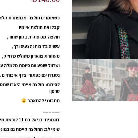
כשאומרים חולצה מכופתרת קלאסית
קבלו את חולצת איימי!
חולצה מכופתרת בגוון שחור,
עשויה בד כותנה נעים ורך,
מעוטרת צווארון משולש מדוייק,
ושרוול שופע עם סיומת מלמלה עש
נסגרת עם כפתורי צדף איכותיים .
לסיכום: חולצת איימי היא זו שתס
סרפן!
תתכונני להתאהב
______
דוגמנית: דניאל בת 11 לובשת מידה 9-10
שימי לב: החולצה קיימת גם בגווני: