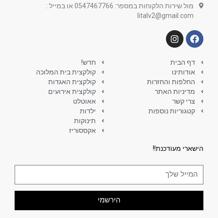
מול שירות הלקוחות במספר: 0547467766 או במייל :
litalv2@gmail.com
דף הבית
חדש!
אודותינו
קולקצית בית המלוכה
החלפות והחזרות
קולקצית האגדות
מדיניות האתר
קולקצית אירועים
צרי קשר
אאוטלט
קטגוריות נוספות
ילדות
תינוקות
אקססוריז
הישארי מעודכנת!!
הירשמי