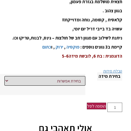
חצאית מושלמת בגזרת פעמון,
בגוון צהוב .
קלאסית , קסומה, נוחה ומדוייקת!!
עשויה בד בייבי דריל יום יומי,
ניתנת לשילוב עם מגוון רחב של חולצות – גינס, לבנות,טריקו וכו.
קיימת ב3 גוונים נוספים :
פוקסיה
,
ירוק
, ו
כתום
הדוגמנית : בת 6, לובשת מידה5-6
טבלת מידות
בחירת מידה
הוספה לסל
אולי תאהבי גם