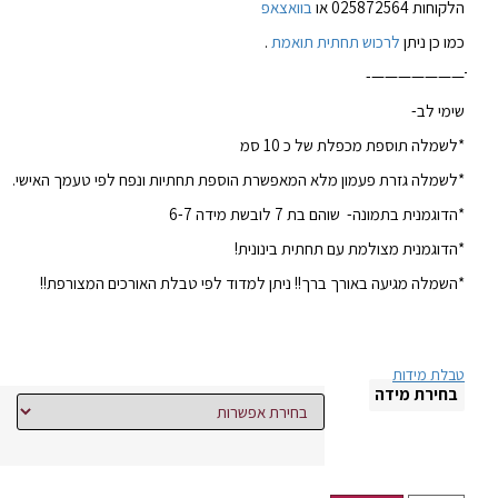
הלקוחות 025872564 או
בוואצאפ
כמו כן ניתן
לרכוש תחתית תואמת
.
ֹֹֹֹֹֹֹֹֹֹֹֹֹֹֹֹֹֹֹֹֹֹֹֹֹֹֹֹֹֹֹֹֹֹֹֹֹֹֹֹֹֹֹֹֹֹֹֹֹֹֹ———————-
שימי לב-
*לשמלה תוספת מכפלת של כ 10 סמ
*לשמלה גזרת פעמון מלא המאפשרת הוספת תחתיות ונפח לפי טעמך האישי.
*הדוגמנית בתמונה- שוהם בת 7 לובשת מידה 6-7
*הדוגמנית מצולמת עם תחתית בינונית!
*השמלה מגיעה באורך ברך!! ניתן למדוד לפי טבלת האורכים המצורפת!!
טבלת מידות
בחירת מידה