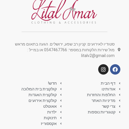
סטודיו לאירועים: קניון רב שפע, ירושלים. הגעה בתאום מראש
מול שירות הלקוחות במספר: 0547467766 או במייל :
litalv2@gmail.com
דף הבית
חדש!
אודותינו
קולקצית בית המלוכה
החלפות והחזרות
קולקצית האגדות
מדיניות האתר
קולקצית אירועים
צרי קשר
אאוטלט
קטגוריות נוספות
ילדות
תינוקות
אקססוריז