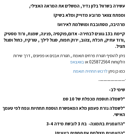
עשירה בשרוול בלון נדיר, המשלים את המראה האצילי,
ומפתח צוואר מרובע מדוייק ומלא בשיק!
מרהיבה, מסתובבת ומושלמת לאירוע!
קיימת ב13 גוונים לבחירה- אדום,פוקסיה ,פנינה, שמנת, ורוד מסטיק
,ורוד עתיק, תכלת ,צהוב, ירוק תפוח, סגול לילך , טורקיז, כחול וסגול
חציל.
ניתן להוסיף חגורת פרחים תואמת , חגורת אבנים או פפיונים , דרך שירות
הלקוחות 025872564 או
בוואצאפ
כמו כן ניתן
לרכוש תחתית תואמת
ֹֹֹֹֹֹֹֹֹֹֹֹֹֹֹֹֹֹֹֹֹֹֹֹֹֹֹֹֹֹֹֹֹֹֹֹֹֹֹֹֹֹֹֹֹֹֹֹֹֹֹ———————-
שימי לב-
*לשמלה תוספת מכפלת של 10 סמ
*לשמלה גזרת פעמון מלא המאפשרת הוספת תחתיות ונפח לפי טעמך
האישי.
*הדוגמנית בתמונה- בת 3 לובשת מידה 3-4
*הדוגמנית מצולמת עם תחתית בינונית!