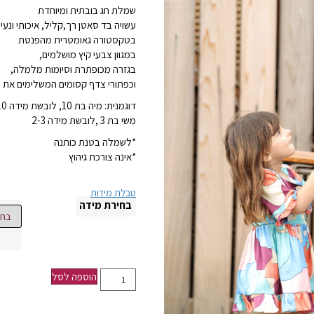
שמלת חג בובתית ומיוחדת
עשויה בד סאטן רך,קליל, איכותי ונעים
בטקסטורה גאומטרית מהפנטת
במגוון צבעי קיץ מושלמים,
בגזרה מכופתרת וסיומות מלמלה,
וכפתורי צדף קסומים המשלימים את ה
דוגמנית: מיה בת 10, לובשת מידה 9-10
משי בת 3 ,לובשת מידה 2-3
*לשמלה בטנת כותנה
*אינה צורכת גיהוץ
טבלת מידות
בחירת מידה
הוספה לסל