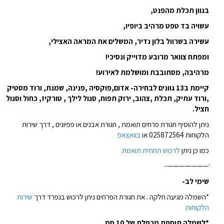
בגוון תכלת מהפנט,
עשויה בד טפט מרהיב ביופיו,
עשירה בשרוול בלון נדיר, המשלים את המראה האצילי,
ומפתח צוואר מרובע מדוייק ונסיכי!
מרהיבה, מסתובבת ומושלמת לאירוע!
קיימת ב13 גוונים לבחירה- אדום,פוקסיה ,פנינה, שמנת, ורוד מסטיק
,ורוד עתיק, תכלת ,צהוב, ירוק תפוח, סגול לילך , טורקיז, כחול וסגול
חציל.
ניתן להוסיף חגורת פרחים תואמת , חגורת אבנים או פפיונים , דרך שירות
הלקוחות 025872564 או
בוואצאפ
כמו כן ניתן
לרכוש תחתית תואמת
ֹֹֹֹֹֹֹֹֹֹֹֹֹֹֹֹֹֹֹֹֹֹֹֹֹֹֹֹֹֹֹֹֹֹֹֹֹֹֹֹֹֹֹֹֹֹֹֹֹֹֹ———————-
שימי לב-
*השמלה מגיעה חלקה . את חגורת הפרחים ניתן לרכוש בנפרד דרך
שירות
הלקוחות
*לשמלה תוספת מכפלת של 10 סמ