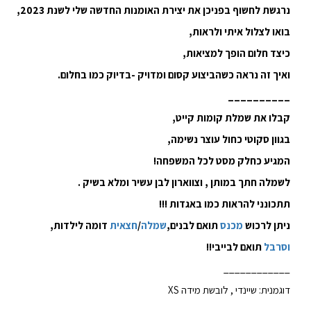
נרגשת לחשוף בפניכן את יצירת האומנות החדשה שלי לשנת 2023,
בואו לצלול איתי ולראות,
כיצד חלום הופך למציאות,
ואיך זה נראה כשהביצוע קסום ומדויק -בדיוק כמו בחלום.
__________
קבלו את שמלת קומות קייט,
בגוון סקוטי כחול עוצר נשימה,
המגיע כחלק מסט לכל המשפחה!
לשמלה חתך במותן , וצווארון לבן עשיר ומלא בשיק .
תתכונני להראות כמו באגדות !!!
ניתן לרכוש
מכנס
תואם לבנים,
שמלה
/
חצאית
דומה לילדות,
וסרבל
תואם לבייבי!!
____________
דוגמנית: שיינדי , לובשת מידה XS