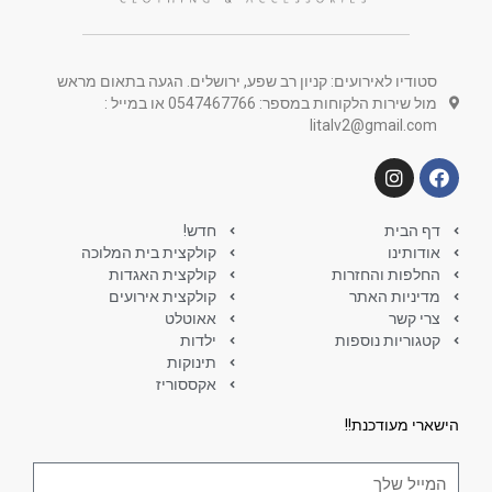
סטודיו לאירועים: קניון רב שפע, ירושלים. הגעה בתאום מראש
מול שירות הלקוחות במספר: 0547467766 או במייל :
litalv2@gmail.com
דף הבית
חדש!
אודותינו
קולקצית בית המלוכה
החלפות והחזרות
קולקצית האגדות
מדיניות האתר
קולקצית אירועים
צרי קשר
אאוטלט
קטגוריות נוספות
ילדות
תינוקות
אקססוריז
הישארי מעודכנת!!