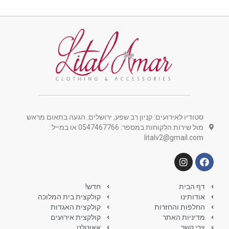
סטודיו לאירועים: קניון רב שפע, ירושלים. הגעה בתאום מראש
מול שירות הלקוחות במספר: 0547467766 או במייל :
litalv2@gmail.com
דף הבית
חדש!
אודותינו
קולקצית בית המלוכה
החלפות והחזרות
קולקצית האגדות
מדיניות האתר
קולקצית אירועים
צרי קשר
אאוטלט