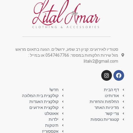
סטודיו לאירועים: קניון רב שפע, ירושלים. הגעה בתאום מראש
מול שירות הלקוחות במספר: 0547467766 או במייל :
litalv2@gmail.com
דף הבית
חדש!
אודותינו
קולקצית בית המלוכה
החלפות והחזרות
קולקצית האגדות
מדיניות האתר
קולקצית אירועים
צרי קשר
אאוטלט
קטגוריות נוספות
ילדות
תינוקות
אקססוריז